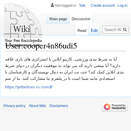
Not logged in
Talk
Create account
Log in
Main page
Discussion
Search
Read
Edit
User:cooper4n86udi5
wikistatement.com
Jump
Jump
آیا به شرط بندی ورزشی، کازینو آنلاین یا استراتژی های بازی علاقه
to
to
دارید؟ آیا بینشی دارید که می تواند به موفقیت دیگران در دنیای شرط
navigation
search
بندی آنلاین کمک کند؟ جت بت ایران به دنبال نویسندگان و کارشناسان با
استعدادی مانند شما است تا در پلتفرم ما مشارکت کنند. ما از شم
https://jetbetiran.ru.com
Privacy policy
About Wiki
Disclaimers